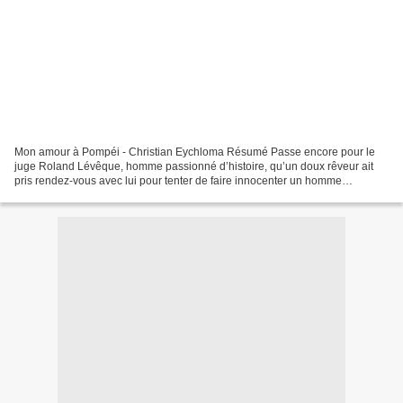
Mon amour à Pompéi - Christian Eychloma Résumé Passe encore pour le
juge Roland Lévêque, homme passionné d’histoire, qu’un doux rêveur ait
pris rendez-vous avec lui pour tenter de faire innocenter un homme
condamné sur la base d’un dossier où pratiquement...