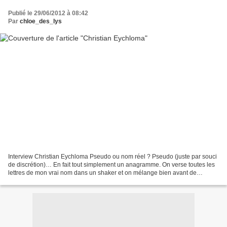
Publié le 29/06/2012 à 08:42
Par
chloe_des_lys
Interview Christian Eychloma Pseudo ou nom réel ? Pseudo (juste par souci
de discrétion)… En fait tout simplement un anagramme. On verse toutes les
lettres de mon vrai nom dans un shaker et on mélange bien avant de
servir… Où habites-tu ? Explique… A...