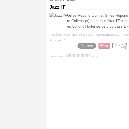
Jazz l'F
Gilles Repond Quintet Gilles Repond 
m Callens (s) au club « Jazz l’F » de
es Lundi d’Hortense Le club Jazz L’F 
Posté par chloe_des_lys à 09:50 -
Commentaires [
…
]
- Perm
Tags:
jazz l'F
Vous aimez ?
0 vote