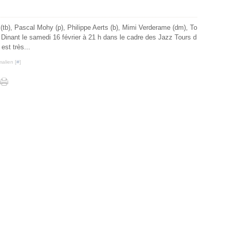
(tb), Pascal Mohy (p), Philippe Aerts (b), Mimi Verderame (dm), To
 Dinant le samedi 16 février à 21 h dans le cadre des Jazz Tours d
est très...
alien [
#
]