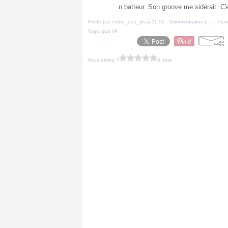
n batteur. Son groove me sidérait. C'
Posté par chloe_des_lys à 11:50 -
Commentaires [
…
]
- Perm
Tags:
jazz l'F
Vous aimez ?
0 vote