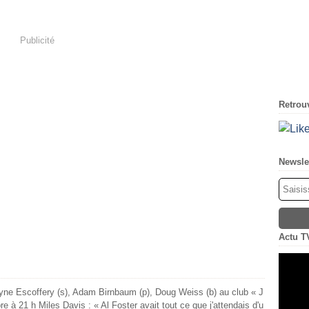
Publicité
Retrouv
Newsle
Actu T
yne Escoffery (s), Adam Birnbaum (p), Doug Weiss (b) au club « J
e à 21 h Miles Davis : « Al Foster avait tout ce que j'attendais d'u