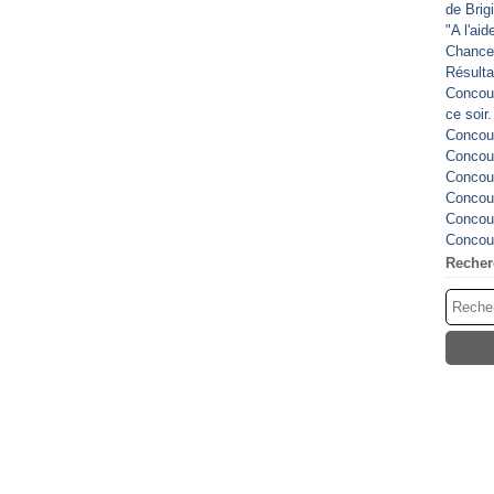
de Brig
"A l'ai
Chance
Résulta
Concour
ce soir
Concour
Concour
Concour
Concour
Concour
Concour
Recher