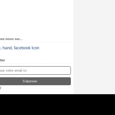
ez-nous sur...
tter
V