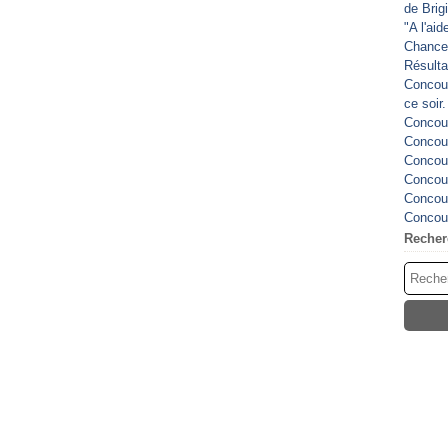
de Brig
"A l'ai
Chance
Résulta
Concour
ce soir
Concour
Concour
Concour
Concour
Concour
Concour
Recher