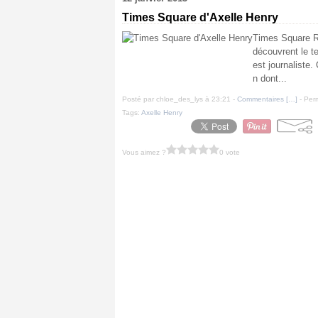
Times Square d'Axelle Henry
Times Square Ré
découvrent le t
est journaliste.
n dont...
Posté par chloe_des_lys à 23:21 -
Commentaires [
…
]
- Perm
Tags:
Axelle Henry
Vous aimez ?
0 vote