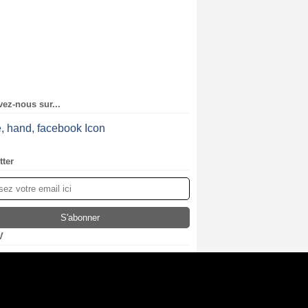
ez-nous sur...
tter
V