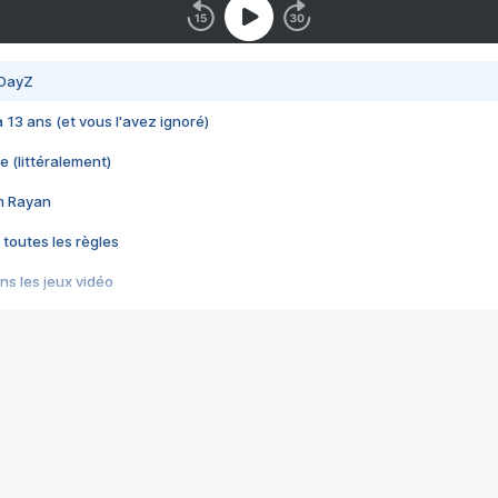
 DayZ
 a 13 ans (et vous l'avez ignoré)
e (littéralement)
im Rayan
 toutes les règles
s les jeux vidéo
us choquant de Rockstar ? - Le scandale BULLY
e plus moche de Steam
du RÊVE tourne au CAUCHEMAR
pendant 8 heures
it… à tort