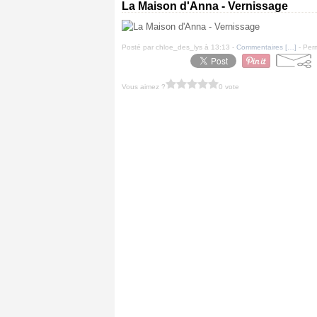
La Maison d'Anna - Vernissage
Posté par chloe_des_lys à 13:13 -
Commentaires [
…
]
- Perm
Vous aimez ?
0 vote