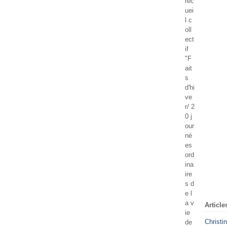
rec
uei
l c
oll
ect
if
"F
ait
s
d'hi
ve
r/ 2
0 j
our
né
es
ord
ina
ire
s d
e l
a v
Article
ie
Christi
de