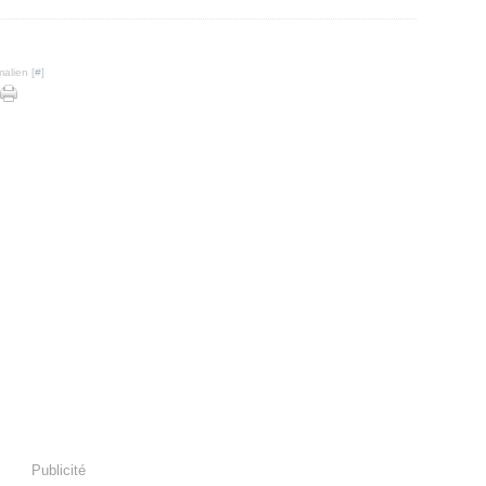
alien [
#
]
Publicité