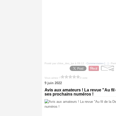
Posté par chloe_des_lys à 09:12 -
Commentaires [
…
]
- Perm
Vous aimez ?
0 vote
9 juin 2022
Avis aux amateurs ! La revue "Au fil
ses prochains numéros !