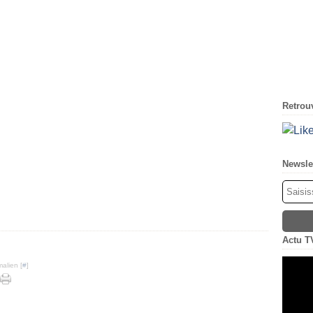
Retrouv
Newsle
Actu T
alien [
#
]