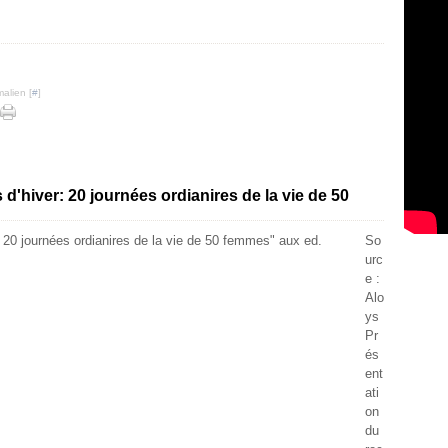
alien [
#
]
s d'hiver: 20 journées ordianires de la vie de 50
So
urc
e :
Alo
ys
Pr
és
ent
ati
on
du