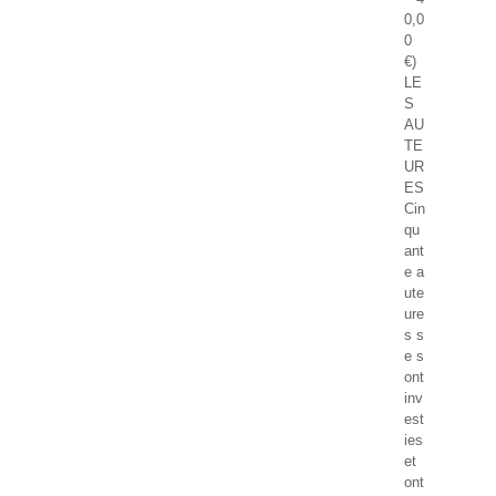
0,0
0
€)
LE
S
AU
TE
UR
ES
Cin
qu
ant
e a
ute
ure
s s
e s
ont
inv
est
ies
et
ont