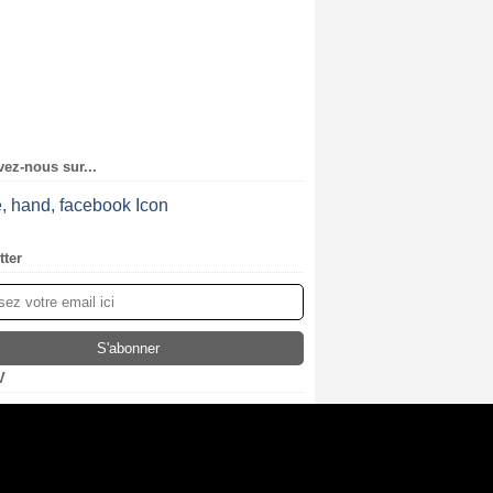
ez-nous sur...
tter
V