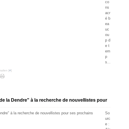
co
ns
acr
é b
ea
uc
ou
p d
e t
em
p
s...
alien [
#
]
 de la Dendre" à la recherche de nouvellistes pour
So
urc
e :