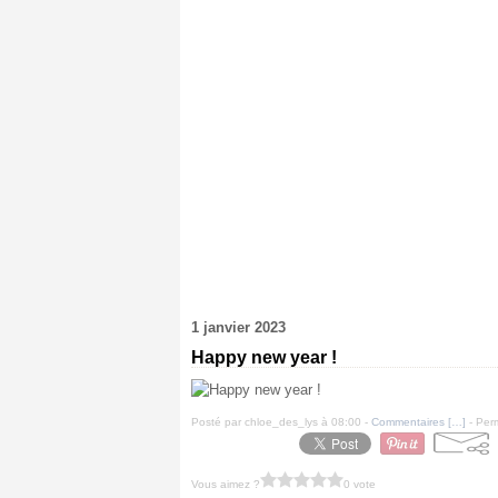
1 janvier 2023
Happy new year !
Posté par chloe_des_lys à 08:00 -
Commentaires [
…
]
- Perm
Vous aimez ?
0 vote