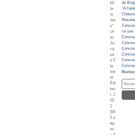
de Brig
50
"A l'ai
fe
Chance
m
Résulta
me
Concour
s"
ce soir
ch
Concour
ez
Concour
Ja
Concour
cq
Concour
ue
Concour
s F
Concour
la
me
Recher
nt
Édi
teu
r, 2
02
2
(56
0 p
ag
es
– 4