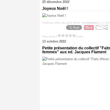
25 décembre 2022
Joyeux Noël !
Posté par chloe_des_lys à 08:00 -
Commentaires [
…
]
- Perm
Vous aimez ?
0 vote
13 octobre 2022
Petite présentation du collectif "Fait
femmes" aux ed. Jacques Flament