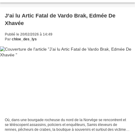
J’ai lu Artic Fatal de Vardo Brak, Edmée De
Xhavée
Publié le 20/02/2026 à 14:49
Par
chloe_des_lys
Où, dans une bourgade rocheuse du nord de la Norvège se rencontrent et
se téléscopent assassins, policiers et enquêteurs, Samis éleveurs de
rennes, pêcheurs de crabes, la boutique à souvenirs et surtout des victimes
malchanceuses… Décor très vivant parmi...