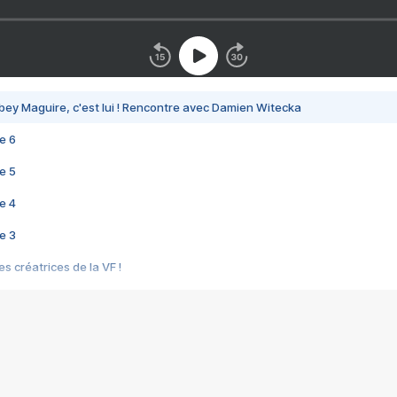
bey Maguire, c'est lui ! Rencontre avec Damien Witecka
e 6
e 5
e 4
e 3
s créatrices de la VF !
e 2
e 1
e Mektoub My Love arrive enfin ! Rencontre avec Shaïn Boumedine et Sal
i : après Toni en famille