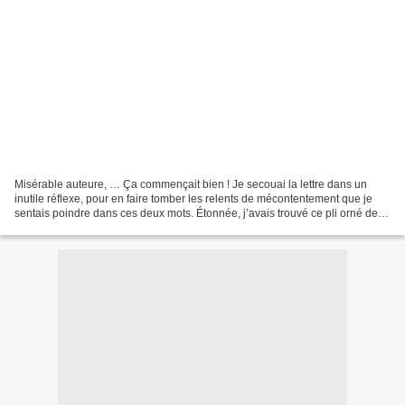
Misérable auteure, … Ça commençait bien ! Je secouai la lettre dans un
inutile réflexe, pour en faire tomber les relents de mécontentement que je
sentais poindre dans ces deux mots. Étonnée, j’avais trouvé ce pli orné de
mon seul nom, un peu plus tôt,...