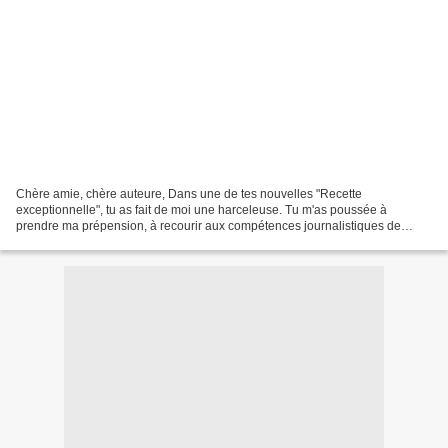
Chère amie, chère auteure, Dans une de tes nouvelles "Recette
exceptionnelle", tu as fait de moi une harceleuse. Tu m'as poussée à
prendre ma prépension, à recourir aux compétences journalistiques de
certains de mes proches pour amener un jeune chef de...