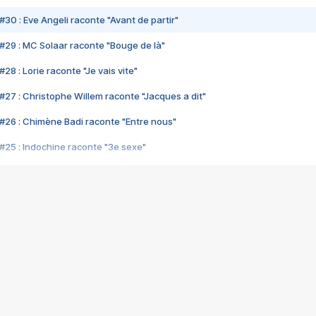
#30 : Eve Angeli raconte "Avant de partir"
#29 : MC Solaar raconte "Bouge de là"
28 : Lorie raconte "Je vais vite"
#27 : Christophe Willem raconte "Jacques a dit"
#26 : Chimène Badi raconte "Entre nous"
#25 : Indochine raconte "3e sexe"
#24 : Zaho raconte "C'est chelou"
#23 : Patrick Bruel raconte "Au café des délices"
#22 : Kyo raconte "Le chemin"
#21 : Nolwenn Leroy raconte "Cassé"
#20 : Patrick Hernandez raconte "Born to be alive"
#19 : Lorie raconte "Près de moi"