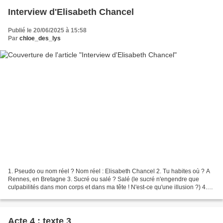
Interview d'Elisabeth Chancel
Publié le 20/06/2025 à 15:58
Par
chloe_des_lys
1. Pseudo ou nom réel ? Nom réel : Elisabeth Chancel 2. Tu habites où ? A
Rennes, en Bretagne 3. Sucré ou salé ? Salé (le sucré n'engendre que
culpabilités dans mon corps et dans ma tête ! N'est-ce qu'une illusion ?) 4.
Ton job ? Enseignante de Littérature...
Acte 4 : texte 3