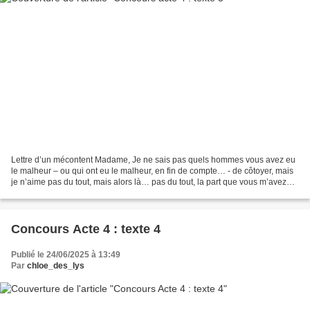
Lettre d’un mécontent Madame, Je ne sais pas quels hommes vous avez eu
le malheur – ou qui ont eu le malheur, en fin de compte… - de côtoyer, mais
je n’aime pas du tout, mais alors là… pas du tout, la part que vous m’avez
donnée dans votre roman ridicule....
Concours Acte 4 : texte 4
Publié le 24/06/2025 à 13:49
Par
chloe_des_lys