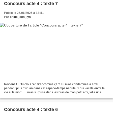
Concours acte 4 : texte 7
Publié le 26/06/2025 à 13:51
Par
chloe_des_lys
Reviens ! Et tu crois t'en tirer comme ça ? Tu m'as condamnée à errer
pendant plus d'un an dans cet espace-temps nébuleux qui vacille entre la
vie et la mort. Tu m'as surprise dans les bras de mon petit ami, telle une
vulgaire voyeuse. Tu as fait passer...
Concours acte 4 : texte 6