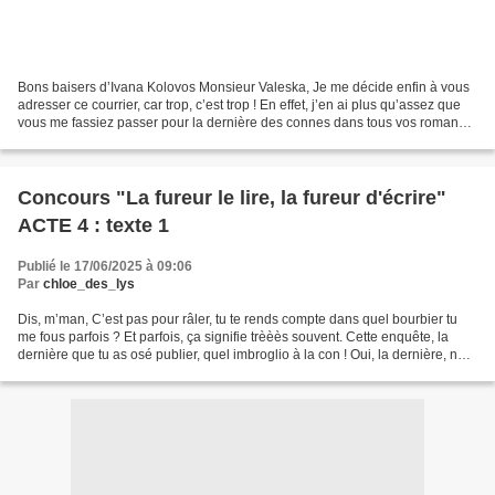
Bons baisers d’Ivana Kolovos Monsieur Valeska, Je me décide enfin à vous
adresser ce courrier, car trop, c’est trop ! En effet, j’en ai plus qu’assez que
vous me fassiez passer pour la dernière des connes dans tous vos romans !
Enfin, ‘‘romans’’ ! Tout...
Concours "La fureur le lire, la fureur d'écrire"
ACTE 4 : texte 1
Publié le 17/06/2025 à 09:06
Par
chloe_des_lys
Dis, m’man, C’est pas pour râler, tu te rends compte dans quel bourbier tu
me fous parfois ? Et parfois, ça signifie trèèès souvent. Cette enquête, la
dernière que tu as osé publier, quel imbroglio à la con ! Oui, la dernière, ne
me regarde pas comme...