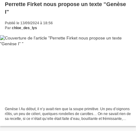
Perrette Firket nous propose un texte "Genèse
I"
Publié le 13/09/2024 à 18:56
Par
chloe_des_lys
Genèse I Au début, il n’y avait rien que la soupe primitive. Un peu d’oignons
rôtis, un peu de céleri, quelques rondelles de carottes… On ne savait rien de
sa recette, si ce n’était qu’elle était faite d’eau, bouillante et frémissante,
joyeuse et vivante,...