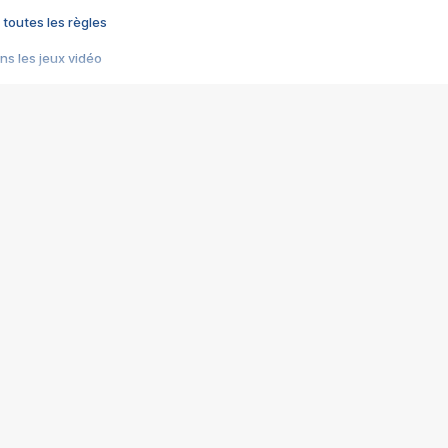
 toutes les règles
s les jeux vidéo
us choquant de Rockstar ? - Le scandale BULLY
e plus moche de Steam
du RÊVE tourne au CAUCHEMAR
pendant 8 heures
it… à tort
umiliés par un jeu vidéo
ire - Final Fantasy 8
ti un empire - Age of Empires
story DOFUS
tard, il crée l'un des pires jeux de tous les temps, MindsEye.