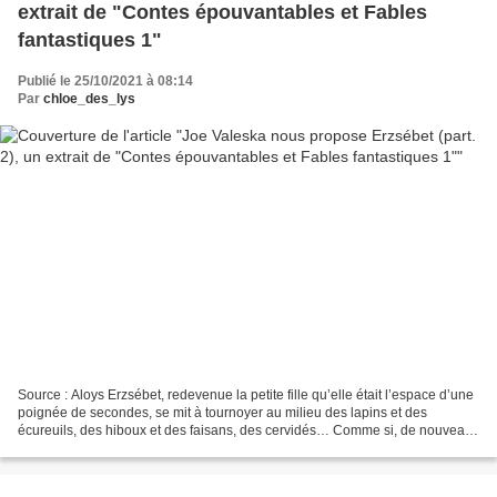
extrait de "Contes épouvantables et Fables
fantastiques 1"
Publié le 25/10/2021 à 08:14
Par
chloe_des_lys
Source : Aloys Erzsébet, redevenue la petite fille qu’elle était l’espace d’une
poignée de secondes, se mit à tournoyer au milieu des lapins et des
écureuils, des hiboux et des faisans, des cervidés… Comme si, de nouveau,
elle était heureuse. Elle voulut...