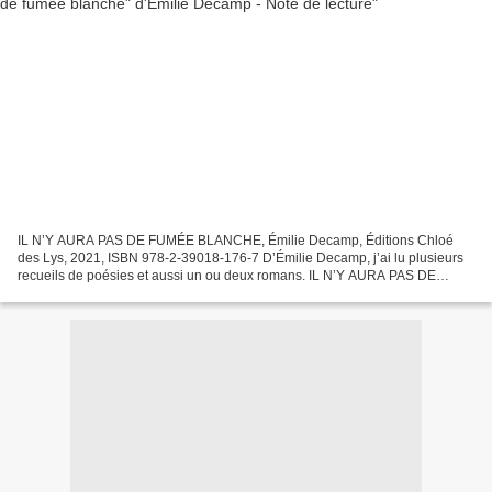
IL N’Y AURA PAS DE FUMÉE BLANCHE, Émilie Decamp, Éditions Chloé
des Lys, 2021, ISBN 978-2-39018-176-7 D’Émilie Decamp, j’ai lu plusieurs
recueils de poésies et aussi un ou deux romans. IL N’Y AURA PAS DE
FUMEE BLANCHE est le dixième ouvrage de cette auteure...