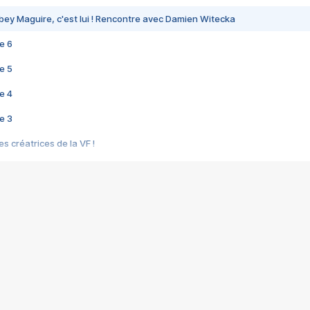
bey Maguire, c'est lui ! Rencontre avec Damien Witecka
e 6
e 5
e 4
e 3
s créatrices de la VF !
e 2
e 1
e Mektoub My Love arrive enfin ! Rencontre avec Shaïn Boumedine et Sal
i : après Toni en famille
elle réalise le bouleversant Dites lui que je l'aime
ais ! Rencontre autour de Vie privée de Rebecca Zlotowski