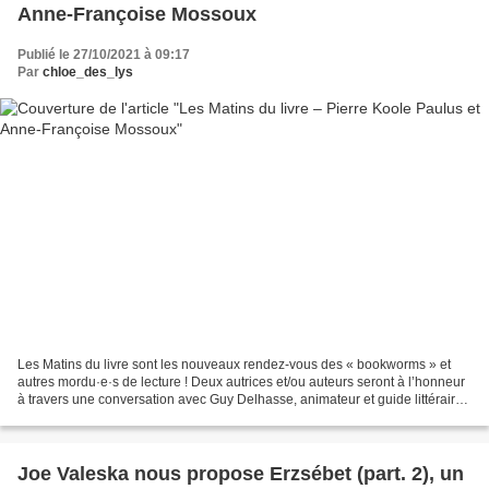
Anne-Françoise Mossoux
Publié le 27/10/2021 à 09:17
Par
chloe_des_lys
Les Matins du livre sont les nouveaux rendez-vous des « bookworms » et
autres mordu·e·s de lecture ! Deux autrices et/ou auteurs seront à l’honneur
à travers une conversation avec Guy Delhasse, animateur et guide littéraire.
Ensuite, si l’appétit vous...
Joe Valeska nous propose Erzsébet (part. 2), un