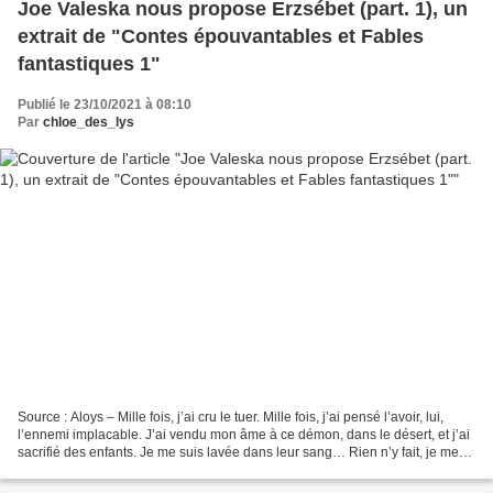
Joe Valeska nous propose Erzsébet (part. 1), un
extrait de "Contes épouvantables et Fables
fantastiques 1"
Publié le 23/10/2021 à 08:10
Par
chloe_des_lys
Source : Aloys – Mille fois, j’ai cru le tuer. Mille fois, j’ai pensé l’avoir, lui,
l’ennemi implacable. J’ai vendu mon âme à ce démon, dans le désert, et j’ai
sacrifié des enfants. Je me suis lavée dans leur sang… Rien n’y fait, je me
meurs ! Ô temps,...