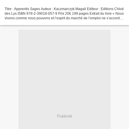
Titre : Apprentis Sages Auteur : Kaczmarczyk Magali Editeur : Editions Chloé
des Lys ISBN 978-2-39018-057-9 Prix 20€ 199 pages Extrait du livre « Nous
vivons comme nous pouvons et l’esprit du marché de l’emploi ne s’accorde
pas avec l’idée de travailler...
Publicité