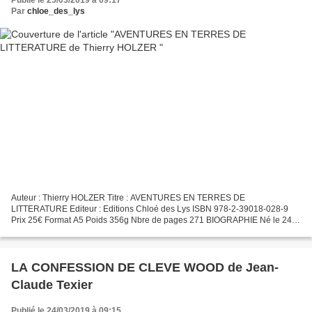
Publié le 25/03/2019 à 09:17
Par
chloe_des_lys
Auteur : Thierry HOLZER Titre : AVENTURES EN TERRES DE
LITTERATURE Editeur : Editions Chloé des Lys ISBN 978-2-39018-028-9
Prix 25€ Format A5 Poids 356g Nbre de pages 271 BIOGRAPHIE Né le 24
octobre 1962 à Grenoble (Isère – France) Originaire du plateau...
LA CONFESSION DE CLEVE WOOD de Jean-
Claude Texier
Publié le 24/03/2019 à 09:15