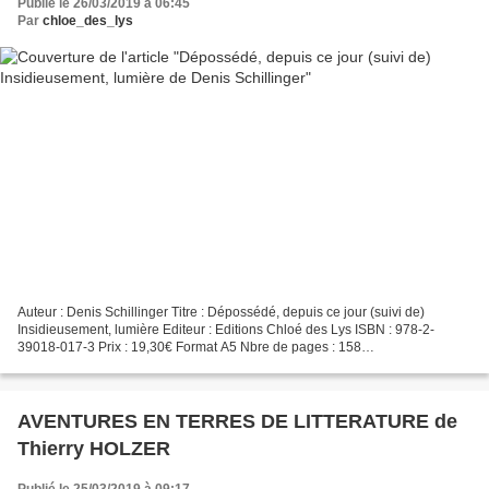
Publié le 26/03/2019 à 06:45
Par
chloe_des_lys
Auteur : Denis Schillinger Titre : Dépossédé, depuis ce jour (suivi de)
Insidieusement, lumière Editeur : Editions Chloé des Lys ISBN : 978-2-
39018-017-3 Prix : 19,30€ Format A5 Nbre de pages : 158
=====================================================...
AVENTURES EN TERRES DE LITTERATURE de
Thierry HOLZER