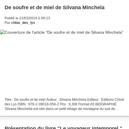
De soufre et de miel de Silvana Minchela
Publié le 21/03/2019 à 09:13
Par
chloe_des_lys
Titre : De soufre et de miel Auteur : Silvana Minchela Editeur : Editions Chloé
des Lys ISBN : 978-2-39018-056-2 Prix : 9,30€ Format A5 BIOGRAPHIE
Silvana Minchella est née dans un petit village de montagne du sud de
l’Italie. Seule enfant de la famille,...
Présentation du livre "Le voyageur intemporel "