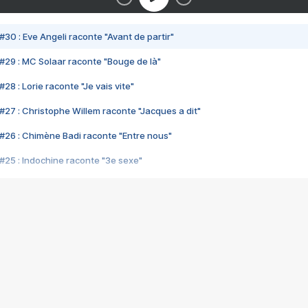
#30 : Eve Angeli raconte "Avant de partir"
#29 : MC Solaar raconte "Bouge de là"
28 : Lorie raconte "Je vais vite"
#27 : Christophe Willem raconte "Jacques a dit"
#26 : Chimène Badi raconte "Entre nous"
#25 : Indochine raconte "3e sexe"
#24 : Zaho raconte "C'est chelou"
#23 : Patrick Bruel raconte "Au café des délices"
#22 : Kyo raconte "Le chemin"
#21 : Nolwenn Leroy raconte "Cassé"
#20 : Patrick Hernandez raconte "Born to be alive"