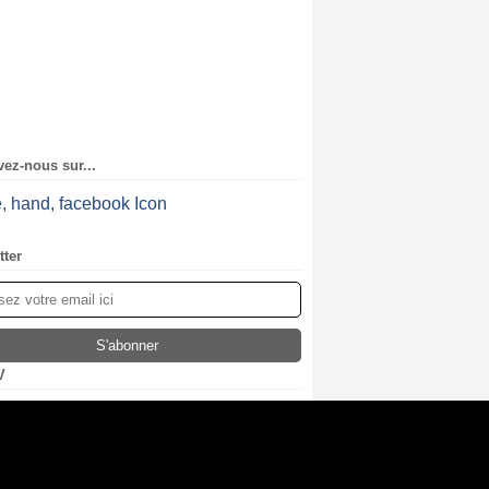
ez-nous sur...
tter
V