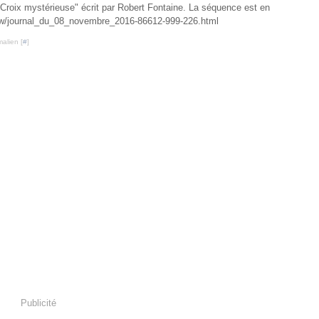
Croix mystérieuse" écrit par Robert Fontaine. La séquence est en
www/journal_du_08_novembre_2016-86612-999-226.html
alien [
#
]
Publicité