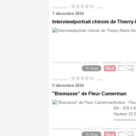
Vous aimez ?
0 vote
7 décembre 2016
Interview/portrait chinois de Thierry
Posté par chloe_des_lys à 15:11 -
Commentaires [
…
]
- Perm
Vous aimez ?
0 vote
5 décembre 2016
"Biomasse" de Fleur Camerman
Auteur : Fle
BN : 978-2-8
Hauteur 20
==========
Posté par chloe_des_lys à 11:17 -
Commentaires [
…
]
- Perm