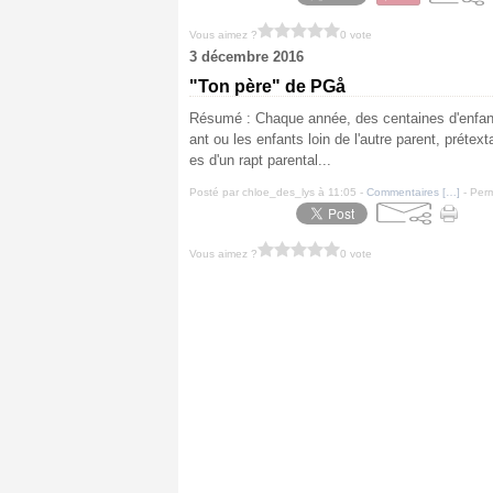
Vous aimez ?
0 vote
3 décembre 2016
"Ton père" de PGå
Résumé : Chaque année, des centaines d'enfants
ant ou les enfants loin de l'autre parent, prétex
es d'un rapt parental...
Posté par chloe_des_lys à 11:05 -
Commentaires [
…
]
- Perm
Vous aimez ?
0 vote