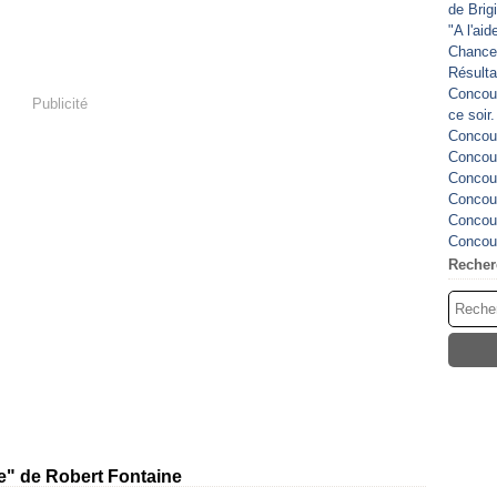
de Brig
"A l'ai
Chance
Résulta
Concour
Publicité
ce soir
Concour
Concour
Concour
Concour
Concour
Concour
Recher
e" de Robert Fontaine