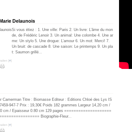
-Marie Delaunois
Si vous étiez : 1. Une ville: Paris 2. Un livre: L’âme du mon
de, de Frédéric Lenoir 3. Un animal: Une colombe 4. Une ar
me: Un stylo 5. Une drogue: L’amour 6. Un mot: Merci! 7.
Un bruit: de cascade 8. Une saison: Le printemps 9. Un pla
t: Saumon grillé...
alien [
#
]
ur Camerman Titre : Biomasse Editeur : Editions Chloé des Lys IS
7459-947-7 Prix : 19,30€ Poids 182 grammes Largeur 14,20 cm /
.50 cm / Epaisseur 0.80 cm 129 pages ====================
================ Biographie-Fleur...
alien [
#
]