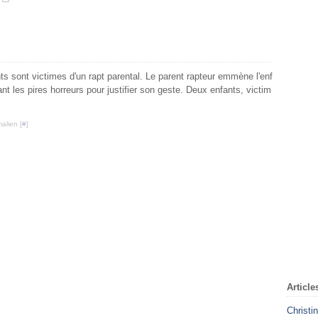
 sont victimes d'un rapt parental. Le parent rapteur emmène l'enf
tant les pires horreurs pour justifier son geste. Deux enfants, victim
alien [
#
]
Article
Christi