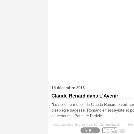
15 décembre 2016
Claude Renard dans L'Avenir
"Le sixième recueil de Claude Renard paraît aux
d’espiègle sagesse. Romancier, essayiste et poè
es lecteurs." Pour lire l'article...
Posté par chloe_des_lys à 16:39 -
Commentaires [
…
]
- Perm