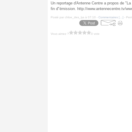
Un reportage d'Antenne Centre a propos de "La 
fin d"émission. http://www.antennecentre.tv/
Posté par chloe_des_lys à 07:10 -
Commentaires [
…
]
- Perm
Vous aimez ?
0 vote