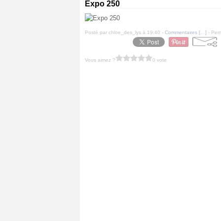
Expo 250
Posté par chloe_des_lys à 19:40 -
Commentaires [
…
]
- Perm
Vous aimez ?
0 vote