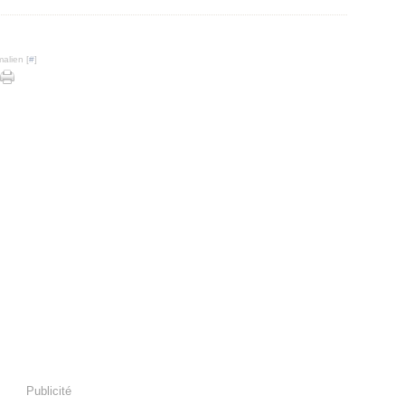
alien [
#
]
Publicité