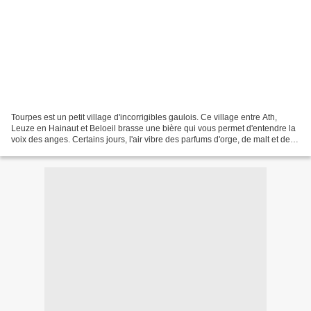
Tourpes est un petit village d'incorrigibles gaulois. Ce village entre Ath,
Leuze en Hainaut et Beloeil brasse une bière qui vous permet d'entendre la
voix des anges. Certains jours, l'air vibre des parfums d'orge, de malt et de
houblon. Il n'y a pas...