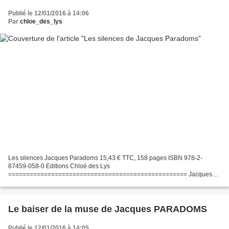
Publié le 12/01/2016 à 14:06
Par
chloe_des_lys
Les silences Jacques Paradoms 15,43 € TTC, 158 pages ISBN 978-2-
87459-058-0 Editions Chloé des Lys
================================================== Jacques
Paradoms a commencé par publier des nouvelles dans diverses revues et
participé à des concours....
Le baiser de la muse de Jacques PARADOMS
Publié le 12/01/2016 à 14:05