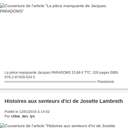
La pièce manquante Jacques PARADOMS 15,86 € TTC, 326 pages ISBN
978-2-87459-024-5
============================================== Passionné
d'histoire, de mythologie et de linguistique, Jacques Paradoms s'est d'abord
essaye dans tous les genres, de la...
Histoires aux senteurs d'ici de Josette Lambreth
Publié le 12/01/2016 à 14:02
Par
chloe_des_lys