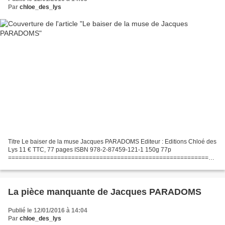
Par
chloe_des_lys
Titre Le baiser de la muse Jacques PARADOMS Editeur : Editions Chloé des
Lys 11 € TTC, 77 pages ISBN 978-2-87459-121-1 150g 77p
===========================================================
================ Passionné d’histoire, de mythologie et de
linguistique,...
La pièce manquante de Jacques PARADOMS
Publié le 12/01/2016 à 14:04
Par
chloe_des_lys