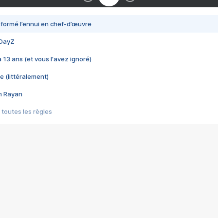
nsformé l’ennui en chef-d’œuvre
 DayZ
 a 13 ans (et vous l'avez ignoré)
e (littéralement)
im Rayan
 toutes les règles
s les jeux vidéo
us choquant de Rockstar ? - Le scandale BULLY
e plus moche de Steam
du RÊVE tourne au CAUCHEMAR
pendant 8 heures
it… à tort