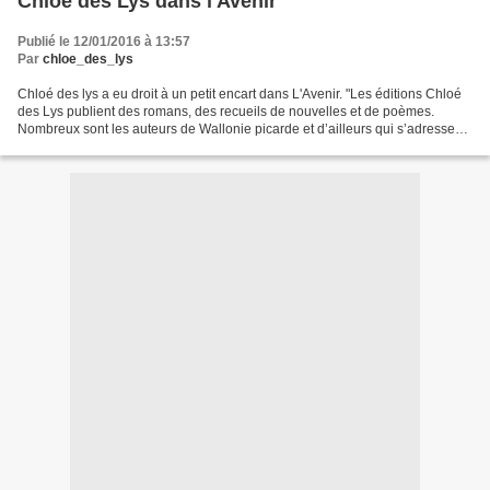
Chloé des Lys dans l'Avenir
Publié le 12/01/2016 à 13:57
Par
chloe_des_lys
Chloé des lys a eu droit à un petit encart dans L'Avenir. "Les éditions Chloé
des Lys publient des romans, des recueils de nouvelles et de poèmes.
Nombreux sont les auteurs de Wallonie picarde et d’ailleurs qui s’adressent
à cette maison située à Barry."...