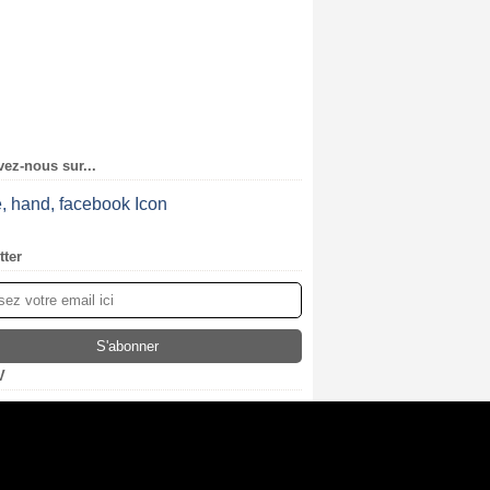
ez-nous sur...
tter
V