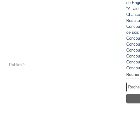
de Brig
"A l'ai
Chance
Résulta
Concour
ce soir
Concour
Concour
Concour
Concour
Concour
Publicité
Concour
Recher