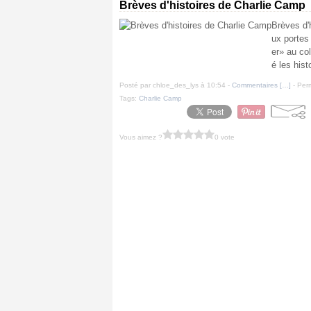
Brèves d'histoires de Charlie Camp
Brèves d'
ux portes
er» au col
é les hist
Posté par chloe_des_lys à 10:54 -
Commentaires [
…
]
- Perm
Tags:
Charlie Camp
Vous aimez ?
0 vote