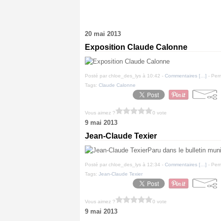
20 mai 2013
Exposition Claude Calonne
Posté par chloe_des_lys à 10:42 -
Commentaires [
…
]
- Perm
Tags:
Claude Calonne
Vous aimez ?
0 vote
9 mai 2013
Jean-Claude Texier
Paru dans le bulletin mun
Posté par chloe_des_lys à 12:34 -
Commentaires [
…
]
- Perm
Tags:
Jean-Claude Texier
Vous aimez ?
0 vote
9 mai 2013