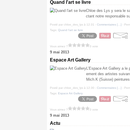
Quand l'art se livre
Chloe des Lys y sera le sa
ctant notre responsable s
Posté par chloe_des_lys à 12:31 -
Commentaires [
…
]
- Perm
Tags:
Quand l'art se livre
Vous aimez ?
0 vote
9 mai 2013
Espace Art Gallery
L’Espace Art Gallery a le 
ement des artistes suivant
Mich.K (Suisse) peintures
Posté par chloe_des_lys à 12:30 -
Commentaires [
…
]
- Perm
Tags:
Espace Art Gallery
Vous aimez ?
0 vote
9 mai 2013
Actu