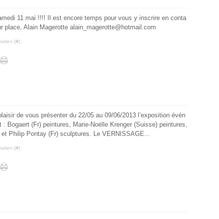
medi 11 mai !!!! Il est encore temps pour vous y inscrire en conta
ur place, Alain Magerotte alain_magerotte@hotmail.com
alien [
#
]
plaisir de vous présenter du 22/05 au 09/06/2013 l’exposition évén
 : Bogaert (Fr) peintures, Marie-Noëlle Krenger (Suisse) peintures,
 et Philip Pontay (Fr) sculptures. Le VERNISSAGE...
alien [
#
]