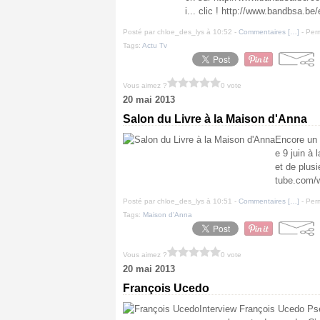
i... clic ! http://www.bandbsa.be
Posté par chloe_des_lys à 10:52 -
Commentaires [
…
]
- Perm
Tags:
Actu Tv
Vous aimez ?
0 vote
20 mai 2013
Salon du Livre à la Maison d'Anna
Encore un s
e 9 juin à 
et de plus
tube.com/
Posté par chloe_des_lys à 10:51 -
Commentaires [
…
]
- Perm
Tags:
Maison d'Anna
Vous aimez ?
0 vote
20 mai 2013
François Ucedo
Interview François Ucedo Pse