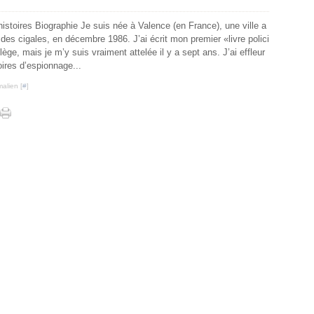
histoires Biographie Je suis née à Valence (en France), une ville a
 des cigales, en décembre 1986. J’ai écrit mon premier «livre polici
lège, mais je m’y suis vraiment attelée il y a sept ans. J’ai effleur
oires d’espionnage...
alien [
#
]