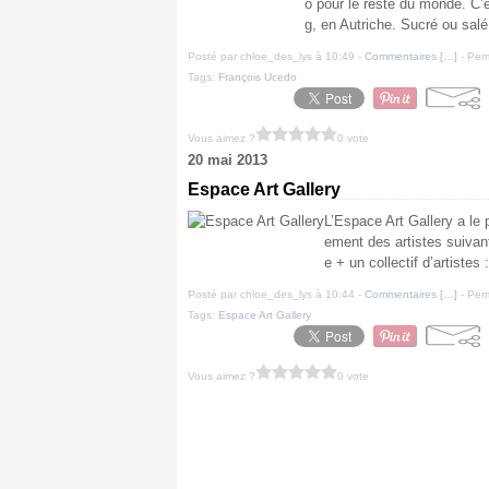
o pour le reste du monde. C’e
g, en Autriche. Sucré ou sal
Posté par chloe_des_lys à 10:49 -
Commentaires [
…
]
- Perm
Tags:
François Ucedo
Vous aimez ?
0 vote
20 mai 2013
Espace Art Gallery
L’Espace Art Gallery a le 
ement des artistes suivan
e + un collectif d’artiste
Posté par chloe_des_lys à 10:44 -
Commentaires [
…
]
- Perm
Tags:
Espace Art Gallery
Vous aimez ?
0 vote