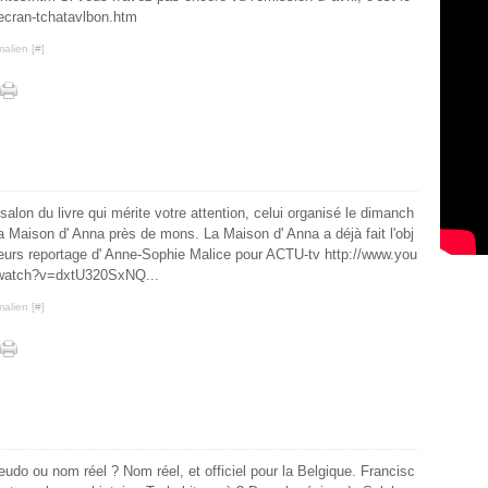
/ecran-tchatavlbon.htm
alien [
#
]
alon du livre qui mérite votre attention, celui organisé le dimanch
la Maison d' Anna près de mons. La Maison d' Anna a déjà fait l'obj
ieurs reportage d' Anne-Sophie Malice pour ACTU-tv http://www.you
watch?v=dxtU320SxNQ...
alien [
#
]
udo ou nom réel ? Nom réel, et officiel pour la Belgique. Francisc