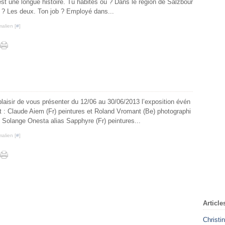
st une longue histoire. Tu habites où ? Dans le région de Salzbour
é ? Les deux. Ton job ? Employé dans...
alien [
#
]
plaisir de vous présenter du 12/06 au 30/06/2013 l’exposition évén
t : Claude Aiem (Fr) peintures et Roland Vromant (Be) photographi
s : Solange Onesta alias Sapphyre (Fr) peintures...
alien [
#
]
Article
Christi