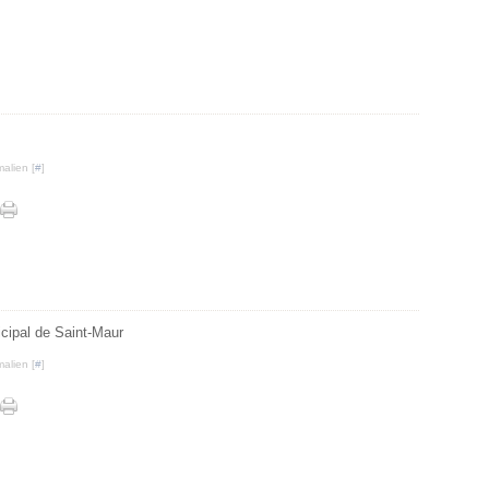
alien [
#
]
icipal de Saint-Maur
alien [
#
]