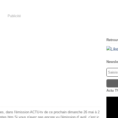
Publicité
Retrouv
Newsle
Actu T
tres, dans l'émission ACTU-tv de ce prochain dimanche 26 mai à 2
tes.htm Si vous n'avez pas encore vu l'émission d' avril, c'est ic