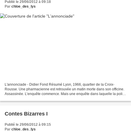
Publié le 29/06/2012 à 09:18
Par
chloe_des_lys
L'annonciade - Didier Fond Résumé Lyon, 1966, quartier de la Croix-
Rousse. Une pharmacienne est retrouvée un matin morte dans son officine.
Assassinée. L’enquête commence. Mais une enquête dans laquelle la police
n’interviendra jamais directement. C’est...
Contes Bizarres I
Publié le 29/06/2012 à 09:15
Par
chloe_des_lys