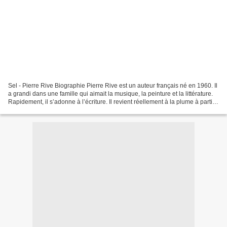
Sel - Pierre Rive Biographie Pierre Rive est un auteur français né en 1960. Il
a grandi dans une famille qui aimait la musique, la peinture et la littérature.
Rapidement, il s’adonne à l’écriture. Il revient réellement à la plume à partir
de 1994 et il...