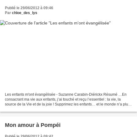
Publié le 29/06/2012 à 09:46
Par
chloe_des_lys
Les enfants m'ont évangélisée - Suzanne Carabin-Diérickx Résumé …En
consacrant ma vie aux enfants, j’ai touché et reçu l’essentiel : la vie, la
source de la Vie et de la joie ! Supprimez les enfants… et le monde n’a plus
de raison d’être, ni d’avenir....
Mon amour à Pompéi
Publié le 29/06/2012 à 09:42