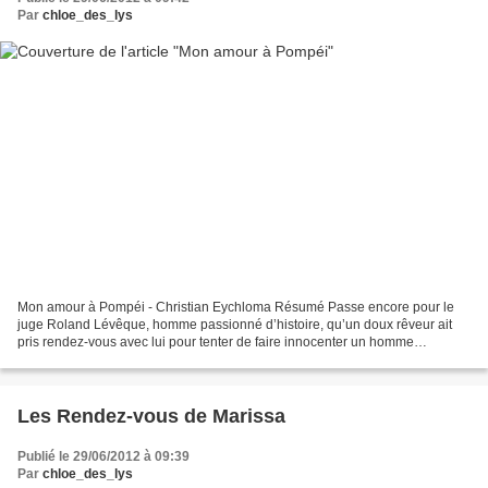
Par
chloe_des_lys
Mon amour à Pompéi - Christian Eychloma Résumé Passe encore pour le
juge Roland Lévêque, homme passionné d’histoire, qu’un doux rêveur ait
pris rendez-vous avec lui pour tenter de faire innocenter un homme
condamné sur la base d’un dossier où pratiquement...
Les Rendez-vous de Marissa
Publié le 29/06/2012 à 09:39
Par
chloe_des_lys