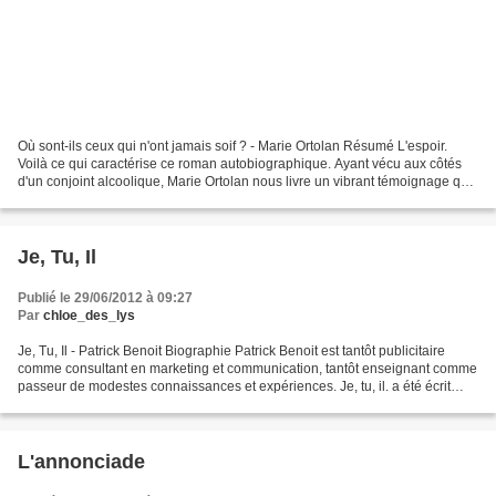
Où sont-ils ceux qui n'ont jamais soif ? - Marie Ortolan Résumé L'espoir.
Voilà ce qui caractérise ce roman autobiographique. Ayant vécu aux côtés
d'un conjoint alcoolique, Marie Ortolan nous livre un vibrant témoignage qui
apportera espoir et réconfort...
Je, Tu, Il
Publié le 29/06/2012 à 09:27
Par
chloe_des_lys
Je, Tu, Il - Patrick Benoit Biographie Patrick Benoit est tantôt publicitaire
comme consultant en marketing et communication, tantôt enseignant comme
passeur de modestes connaissances et expériences. Je, tu, il. a été écrit
entre décembre 1985 et décembre...
L'annonciade