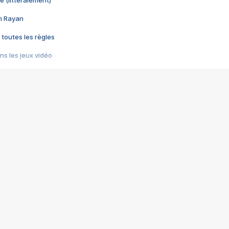
e (littéralement)
im Rayan
 toutes les règles
s les jeux vidéo
us choquant de Rockstar ? - Le scandale BULLY
e plus moche de Steam
du RÊVE tourne au CAUCHEMAR
pendant 8 heures
it… à tort
umiliés par un jeu vidéo
ire - Final Fantasy 8
ti un empire - Age of Empires
story DOFUS