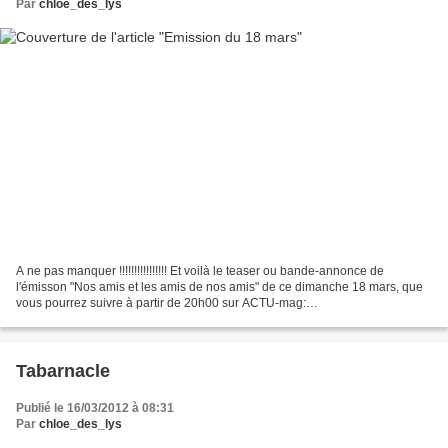
Par
chloe_des_lys
A ne pas manquer !!!!!!!!!!!!!!!! Et voilà le teaser ou bande-annonce de
l'émisson "Nos amis et les amis de nos amis" de ce dimanche 18 mars, que
vous pourrez suivre à partir de 20h00 sur ACTU-mag:
http://www.bandbsa.be/contes.htm Le programme détaillé,...
Tabarnacle
Publié le 16/03/2012 à 08:31
Par
chloe_des_lys