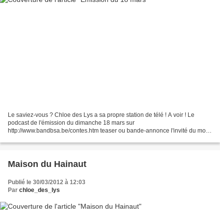
Le saviez-vous ? Chloe des Lys a sa propre station de télé ! A voir ! Le
podcast de l'émission du dimanche 18 mars sur
http://www.bandbsa.be/contes.htm teaser ou bande-annonce l'invité du mois
Henri Vernesle père de Bob Morane 93 ans et fort comme un...
Maison du Hainaut
Publié le 30/03/2012 à 12:03
Par
chloe_des_lys