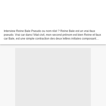
Interview Reine Bale Pseudo ou nom réel ? Reine Bale est un vrai-faux
pseudo. Vrai car dans l’état civil, mon second prénom est bien Reine et faux
car Bale, est une simple contraction des deux lettres initiales composant
mon nom de famille. C’est un petit...