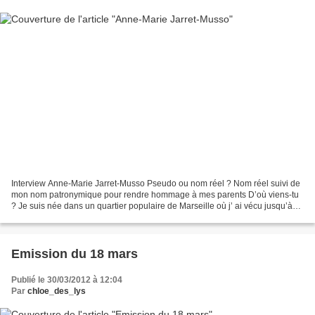
Interview Anne-Marie Jarret-Musso Pseudo ou nom réel ? Nom réel suivi de
mon nom patronymique pour rendre hommage à mes parents D’où viens-tu
? Je suis née dans un quartier populaire de Marseille où j’ ai vécu jusqu’à
mes 20 ans. Où habites-tu ? A Mercury,...
Emission du 18 mars
Publié le 30/03/2012 à 12:04
Par
chloe_des_lys