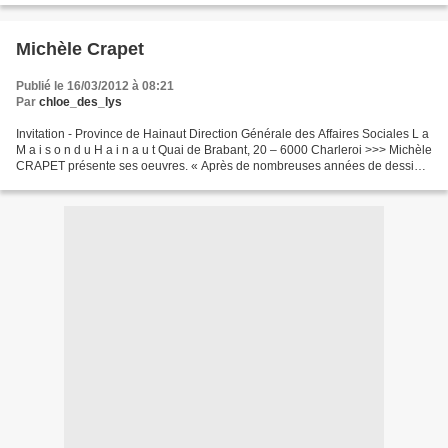
Michèle Crapet
Publié le 16/03/2012 à 08:21
Par
chloe_des_lys
Invitation - Province de Hainaut Direction Générale des Affaires Sociales L a
M a i s o n d u H a i n a u t Quai de Brabant, 20 – 6000 Charleroi >>> Michèle
CRAPET présente ses oeuvres. « Après de nombreuses années de dessin
et de peinture, j’utilise...