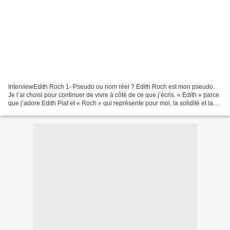
InterviewEdith Roch 1- Pseudo ou nom réel ? Edith Roch est mon pseudo.
Je l’ai choisi pour continuer de vivre à côté de ce que j’écris. « Edith » parce
que j’adore Edith Piaf et « Roch » qui représente pour moi, la solidité et la
force. 2- Tu habites...