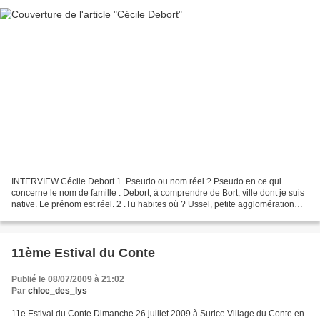
INTERVIEW Cécile Debort 1. Pseudo ou nom réel ? Pseudo en ce qui
concerne le nom de famille : Debort, à comprendre de Bort, ville dont je suis
native. Le prénom est réel. 2 .Tu habites où ? Ussel, petite agglomération
située en Corrèze département du...
11ème Estival du Conte
Publié le 08/07/2009 à 21:02
Par
chloe_des_lys
11e Estival du Conte Dimanche 26 juillet 2009 à Surice Village du Conte en