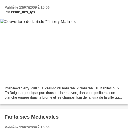
Publié le 13/07/2009 à 10:56
Par
chloe_des_lys
InterviewThierry Mallinus Pseudo ou nom réel ? Nom réel. Tu habites où ?
En Belgique, quelque part dans le Hainaut vert, dans une petite maison
blanche égarée dans la brume et les champs, loin de la furia de la ville que
nous avons quittée, mon épouse,...
Fantaisies Médiévales
Publié le 13/07/2009 à 10:53