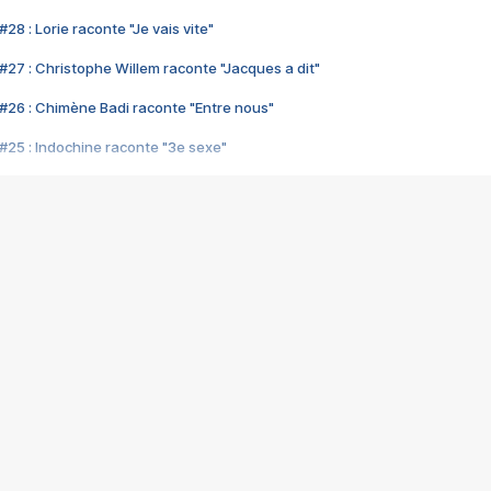
28 : Lorie raconte "Je vais vite"
#27 : Christophe Willem raconte "Jacques a dit"
#26 : Chimène Badi raconte "Entre nous"
#25 : Indochine raconte "3e sexe"
#24 : Zaho raconte "C'est chelou"
#23 : Patrick Bruel raconte "Au café des délices"
#22 : Kyo raconte "Le chemin"
#21 : Nolwenn Leroy raconte "Cassé"
#20 : Patrick Hernandez raconte "Born to be alive"
#19 : Lorie raconte "Près de moi"
#18 : Michael Jones raconte "A nos actes manqués" (avec Jean-Jacque
#17 : Khaled raconte "Aïcha"